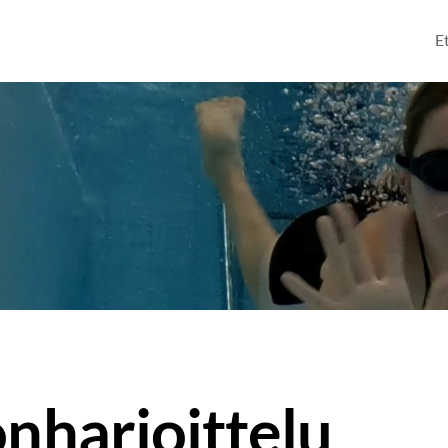
E
onharjoittelu