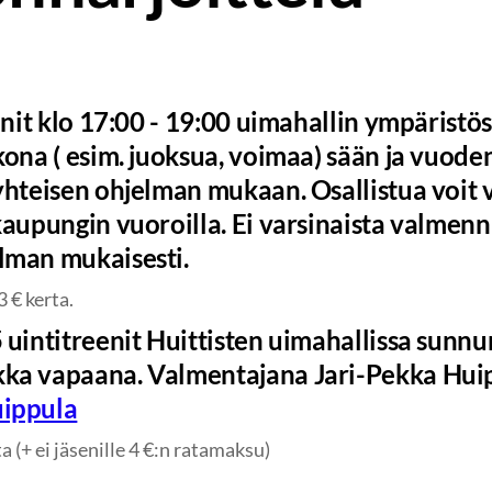
eenit klo 17:00 - 19:00 uimahallin ympärist
kona ( esim. juoksua, voimaa) sään ja vuod
yhteisen ohjelman mukaan. Osallistua voit v
kaupungin vuoroilla. Ei varsinaista valmen
lman mukaisesti.
3 € kerta.
 uintitreenit Huittisten uimahallissa sunnu
ka vapaana. Valmentajana Jari-Pekka Hui
uippula
 (+ ei jäsenille 4 €:n ratamaksu)