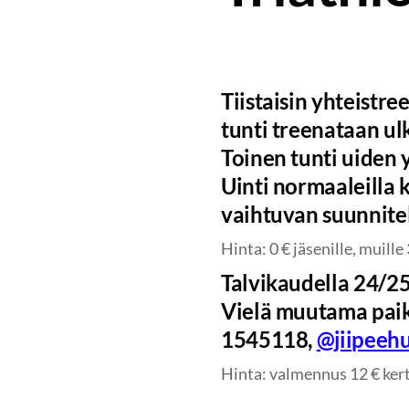
Tiistaisin yhteistr
tunti treenataan ul
Toinen tunti uiden 
Uinti normaaleilla 
vaihtuvan suunnite
Hinta: 0 € jäsenille, muille 
Talvikaudella 24/25
Vielä muutama paik
1545118,
@jiipeeh
Hinta: valmennus 12 € kerta