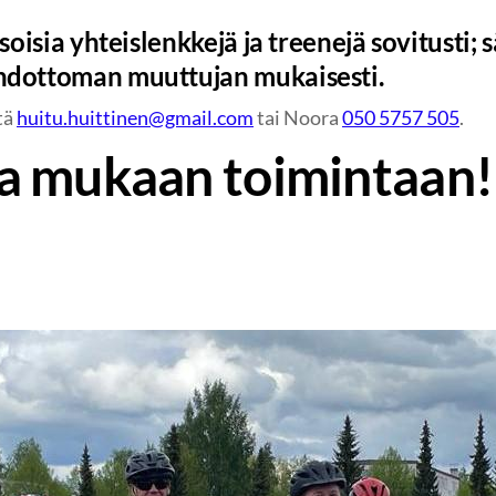
asoisia yhteislenkkejä ja treenejä sovitusti; 
hdottoman muuttujan mukaisesti.
tä
huitu.huittinen@gmail.com
tai Noora
050 5757 505
.
a mukaan toimintaan!