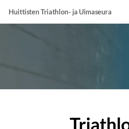
Siirry
Huittisten Triathlon- ja Uimaseura
sivun
sisältöön
Triathl