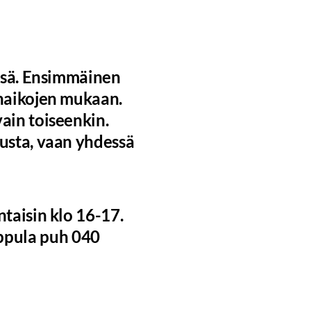
össä. Ensimmäinen
enaikojen mukaan.
ain toiseenkin.
nusta, vaan yhdessä
ntaisin klo 16-17.
ppula puh 040